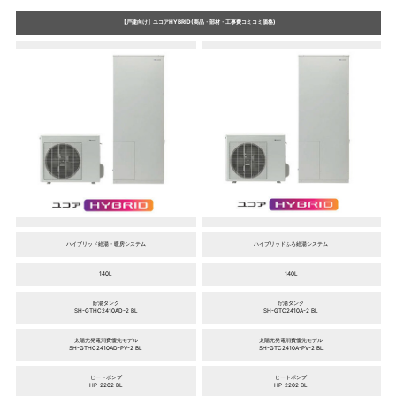
【戸建向け】ユコアHYBRID(商品・部材・工事費コミコミ価格)
ハイブリッド給湯・暖房システム
ハイブリッドふろ給湯システム
140L
140L
貯湯タンク
貯湯タンク
SH-GTHC2410AD-2 BL
SH-GTC2410A-2 BL
太陽光発電消費優先モデル
太陽光発電消費優先モデル
SH-GTHC2410AD-PV-2 BL
SH-GTC2410A-PV-2 BL
ヒートポンプ
ヒートポンプ
HP-2202 BL
HP-2202 BL