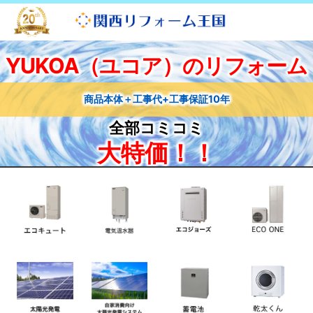
YUKOA（ユコア）のリフォーム
商品本体＋工事代+工事保証10年
全部コミコミ
大特価！！