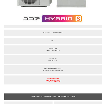
ハイブリッドふろ給湯システム
130L
貯湯ユニット
SH-GTC2420A-2 BL
ヒートポンプ
HP-2020 BL
無線LAN対応高機能リモコン
RC-G057PEW-2マルチセット
863,500円+工事費
640,000?円(税込)
【戸建・集合】ユコアHYBRID_C(商品・部材・工事費コミコミ価格)