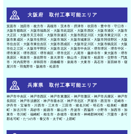
大阪府 取付工事可能エリア
箕面市・池田市・枚方市・高槻市・茨木市・摂津市・吹田市・豊中市・守口市・
大阪市都島区・大阪市福島区・大阪市此花区・大阪市西区・大阪市港区・大阪市
大正区・大阪市天王寺区・大阪市浪速区・大阪市西淀川区・大阪市東淀川区・大
阪市東成区・大阪市生野区・大阪市旭区・大阪市城東区・大阪市阿倍野区・大阪
市住吉区・大阪市東住吉区・大阪市西成区・大阪市淀川区・大阪市鶴見区・大阪
市住之江区・大阪市平野区・大阪市北区・大阪市中央区・堺市堺区・堺市中区・
堺市東区・堺市西区・堺市南区・堺市北区・八尾市・藤井寺市・東大阪市・堺市
美原区・和泉市・泉佐野市・泉大津市・狭山市・貝塚市・柏原市・交野市・門真
市・河内長野市・岸和田市・四條畷市・泉南市・大東市・高石市・富田林市・寝
屋川市・羽曳野市・阪南市・松原市
兵庫県 取付工事可能エリア
神戸市中央区・神戸市西区・神戸市東灘区・神戸市灘区・神戸市兵庫区・神戸市
長田区・神戸市須磨区・神戸市垂水区・神戸市北区・芦屋市・西宮市・尼崎市・
伊丹市・宝塚市・川西市・三木市・三田市・猪名川町・明石市・稲美町・播磨
町・加古川市・高砂市・姫路市・篠山市・丹波市・西脇市・小野市・加西市・加
東市・市川町・福崎町・相生市・赤穂市・朝来市・神崎郡神河町・宍粟市・多可
郡名可町・たつの市・養父市・太子町・上郡町