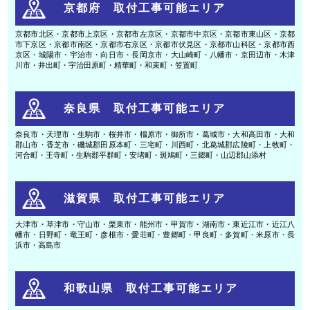
京都府 取付工事可能エリア
京都市北区・京都市上京区・京都市左京区・京都市中京区・京都市東山区・京都
市下京区・京都市南区・京都市右京区・京都市伏見区・京都市山科区・京都市西
京区・城陽市・宇治市・向日市・長岡京市・大山崎町・八幡市・京田辺市・木津
川市・井出町・宇治田原町・精華町・和束町・笠置町
奈良県 取付工事可能エリア
奈良市・天理市・生駒市・桜井市・橿原市・御所市・葛城市・大和高田市・大和
郡山市・香芝市・磯城郡田原本町・三宅町・川西町・北葛城郡広陵町・上牧町・
河合町・王寺町・生駒郡平群町・安堵町・斑鳩町・三郷町・山辺郡山添村
滋賀県 取付工事可能エリア
大津市・草津市・守山市・栗東市・能州市・甲賀市・湖南市・東近江市・近江八
幡市・日野町・竜王町・彦根市・愛荘町・豊郷町・甲良町・多賀町・米原市・長
浜市・高島市
和歌山県 取付工事可能エリア