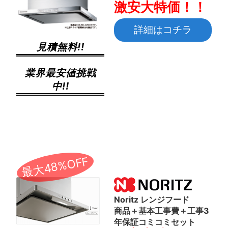
激安大特価！！
詳細はコチラ
見積無料!!
業界最安値挑戦
中!!
最大48%OFF
Noritz レンジフード
商品＋基本工事費＋工事3
年保証コミコミセット