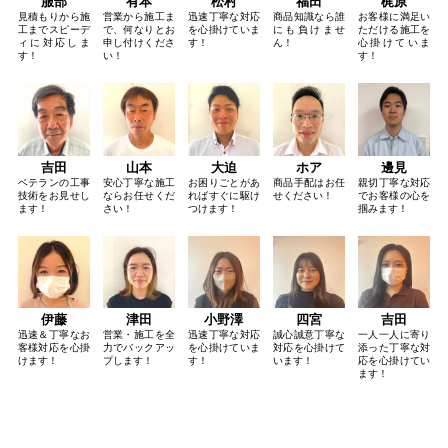
服部
有本
松村
福田
梶原
見積もりから施
営業から施工ま
迅速丁寧な対応
商品知識なら誰
お客様に満足い
工までスピーデ
で、何なりとお
を心掛けていま
にも負けませ
ただける施工を
ィに対応しま
申し付けくださ
す！
ん！
心掛けていま
す！
い！
す！
吉田
山本
大迫
ホア
邊見
ベテランの工事
安心丁寧な施工
お困りごとがあ
商品手配はお任
親切丁寧な対応
技術をお見せし
ならお任せくだ
ればすぐに駆け
せください！
でお客様の心を
ます！
さい！
つけます！
掴みます！
伊藤
津田
小野澤
四宮
吉田
迅速＆丁寧なお
営業・施工を全
迅速丁寧な対応
誠心誠意丁寧な
一人一人に寄り
客様対応を心掛
力でバックアッ
を心掛けていま
対応を心掛けて
添った丁寧な対
けます！
プします！
す！
います！
応を心掛けてい
ます！