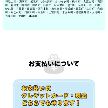
和歌山市・海南市・岩出市・紀の川市・かつらぎ町・橋本市・九度山町・高野
町・有田市・御坊市・田辺市・新宮市・紀美野町・湯浅町・広川町・有田川町・
伊都郡・有田郡・日高郡・西牟婁郡・東牟婁郡・美浜町・日高町・由良町・印南
町・みなべ町・日高川町・白浜町・上富田町・すさみ町・那智勝浦郡・太地町・
古座川町・北山村・串本町